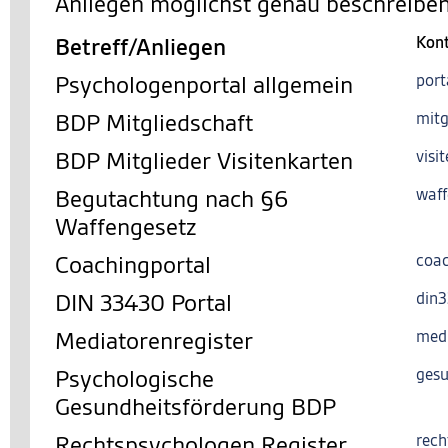
Anliegen möglichst genau beschreiben
Betreff/Anliegen
Kon
Psychologenportal allgemein
port
BDP Mitgliedschaft
mitg
BDP Mitglieder Visitenkarten
visi
Begutachtung nach §6
waff
Waffengesetz
Coachingportal
coac
DIN 33430 Portal
din
Mediatorenregister
med
Psychologische
gesu
Gesundheitsförderung BDP
Rechtspsychologen Register
rech