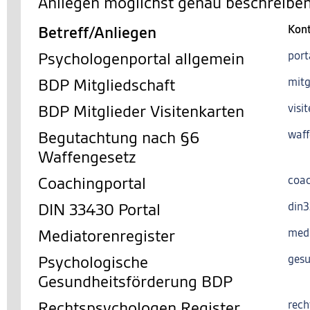
Anliegen möglichst genau beschreiben
Betreff/Anliegen
Kon
Psychologenportal allgemein
port
BDP Mitgliedschaft
mitg
BDP Mitglieder Visitenkarten
visi
Begutachtung nach §6
waff
Waffengesetz
Coachingportal
coac
DIN 33430 Portal
din
Mediatorenregister
med
Psychologische
gesu
Gesundheitsförderung BDP
Rechtspsychologen Register
rech