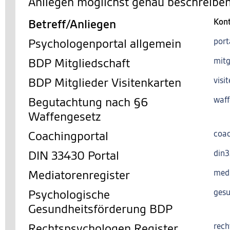
Anliegen möglichst genau beschreiben
Betreff/Anliegen
Kon
Psychologenportal allgemein
port
BDP Mitgliedschaft
mitg
BDP Mitglieder Visitenkarten
visi
Begutachtung nach §6
waff
Waffengesetz
Coachingportal
coac
DIN 33430 Portal
din
Mediatorenregister
med
Psychologische
gesu
Gesundheitsförderung BDP
Rechtspsychologen Register
rech