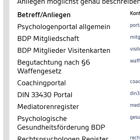
Anliegen möglichst genau beschreiben
Betreff/Anliegen
Kon
Psychologenportal allgemein
port
BDP Mitgliedschaft
mitg
BDP Mitglieder Visitenkarten
visi
Begutachtung nach §6
waff
Waffengesetz
Coachingportal
coac
DIN 33430 Portal
din
Mediatorenregister
med
Psychologische
gesu
Gesundheitsförderung BDP
Rechtspsychologen Register
rech