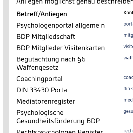
Anliegen möglichst genau beschreiben
Betreff/Anliegen
Kon
Psychologenportal allgemein
port
BDP Mitgliedschaft
mitg
BDP Mitglieder Visitenkarten
visi
Begutachtung nach §6
waff
Waffengesetz
Coachingportal
coac
DIN 33430 Portal
din
Mediatorenregister
med
Psychologische
gesu
Gesundheitsförderung BDP
Rechtspsychologen Register
rech