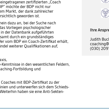
eingetragenen zertifizierten „Coach
P“ möchte der BDP nicht nur
nem Markt, der dank zahlreicher
sichtlich geworden ist.
ein dazu an, bei der Suche nach
das Vorliegen psychologischer
Ihre Anspr
 in der Datenbank aufgeführten
esamt durch ein grundständiges
Judith Buc
r vom BDP ein Coach-Zertifikat erhält,
coaching@
ndel weiterer Qualifikationen auf,
(030) 209
axis,
-Kenntnisse in den wesentlichen Feldern,
aching-Fortbildung und
 Coaches mit BDP-Zertifikat zu der
linien und unterwerfen sich dem Schieds-
Weiterhin haben sie eine Anti-Sekten-