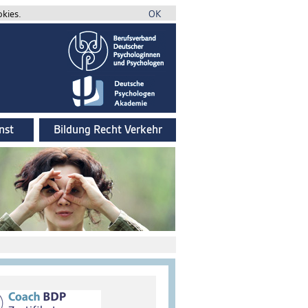
okies.
OK
nst
Bildung Recht Verkehr