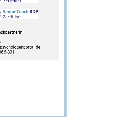
echpartnerin:
k
psychologenportal.de
166-331